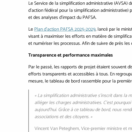
Le Service de la simplification administrative (AVSA) 
d'action fédéral pour la simplification administrative
et des analyses d'impact du PAFSA.
Le
Plan d'action PAFSA 2025-2029
, lancé par le mini
visant à maximiser les efforts en matière de simplifica
et numériser les processus. Afin de suivre de près le
Transparence et performance maximales
Par le passé, les rapports de projet étaient souvent d
efforts transparents et accessibles à tous. En regrou
mesure, le tableau de bord rassemble pour la première 
« La simplification administrative s'inscrit dans 
alléger les charges administratives. C’est pourquoi
aujourd’hui. Grâce à ce tableau de bord, nous rendon
associations et des citoyens. »
Vincent Van Peteghem, Vice-premier ministre et min