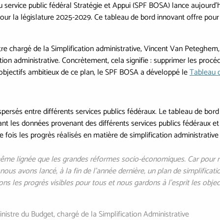
du service public fédéral Stratégie et Appui (SPF BOSA) lance aujourd'
) pour la législature 2025-2029. Ce tableau de bord innovant offre pou
stre chargé de la Simplification administrative, Vincent Van Peteghem, 
tion administrative. Concrètement, cela signifie : supprimer les procé
s objectifs ambitieux de ce plan, le SPF BOSA a développé le
Tableau 
ispersés entre différents services publics fédéraux. Le tableau de bo
pant les données provenant des différents services publics fédéraux e
fois les progrès réalisés en matière de simplification administrative 
la même lignée que les grandes réformes socio-économiques. Car pour r
 nous avons lancé, à la fin de l’année dernière, un plan de simplifica
s les progrès visibles pour tous et nous gardons à l’esprit les objecti
istre du Budget, chargé de la Simplification Administrative