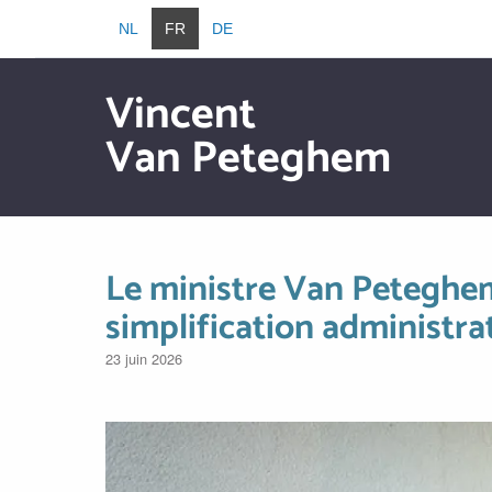
Aller au contenu principal
NL
FR
DE
Vincent
Van Peteghem
Aller au contenu principal
Le ministre Van Peteghem 
simplification administra
23 juin 2026
Image