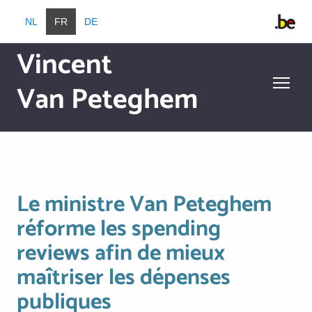
Aller au contenu principal
NL
FR
DE
Vincent
Van Peteghem
Aller au contenu principal
Le ministre Van Peteghem
réforme les spending
reviews afin de mieux
maîtriser les dépenses
publiques